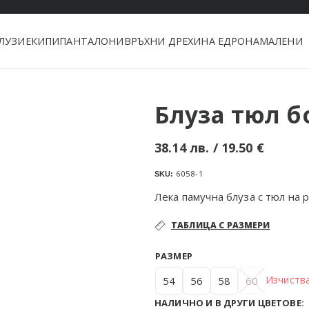
ЛУЗИ
ЕКИПИ
ПАНТАЛОНИ
ВРЪХНИ ДРЕХИ
НА ЕДРО
НАМАЛЕНИ
Блуза тюл б
38.14
лв.
/ 19.50 €
6058-1
SKU:
Лека памучна блуза с тюл на 
ТАБЛИЦА С РАЗМЕРИ
РАЗМЕР
Изчиств
54
56
58
60
НАЛИЧНО И В ДРУГИ ЦВЕТОВЕ: