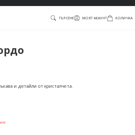
ТЪРСЕНЕ
МОЯТ АКАУНТ
КОЛИЧКА
ордо
ръкава и детайли от кристалчета.
ане