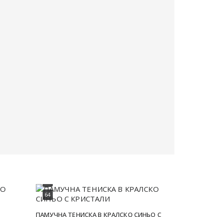
56
56
58
58
60
60
62
62
64
64
ПАМУЧНА ТЕНИСКА В КРАЛСКО СИНЬО С
ПАМУЧНА ТЕ