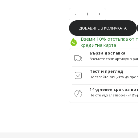
количество за Блуза тюл бордо
ДОБАВЯНЕ В КОЛИЧКАТА
Вземи 10% отстъпка от т
кредитна карта
Бърза доставка
Вземете този артикул в ра
Тест и преглед
Ползвайте опцията да прегл
14-дневен срок за в
Не сте удовлетворени? Вър