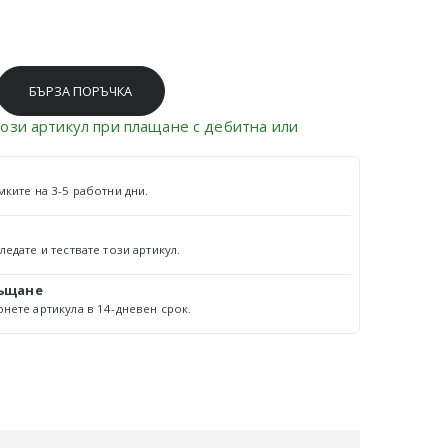
БЪРЗА ПОРЪЧКА
ози артикул при плащане с дебитна или
мките на 3-5 работни дни.
едате и тествате този артикул.
ръщане
нете артикула в 14-дневен срок.