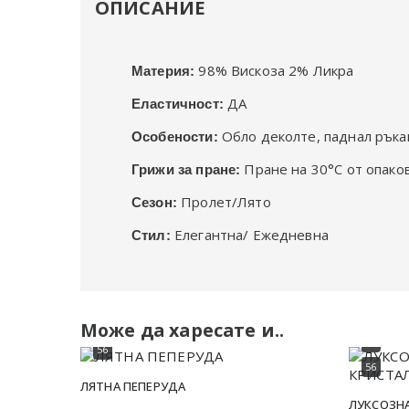
ОПИСАНИЕ
98% Вискоза 2% Ликра
Материя:
ДА
Еластичност:
Обло деколте, паднал ръкав
Особености:
Пране на 30°C от опаков
Грижи за пране:
Пролет/Лято
Сезон:
Елегантна/ Ежедневна
Стил:
50
52
52
Може да харесате и..
54
54
56
56
ЛЯТНА ПЕПЕРУДА
ЛУКСОЗНА