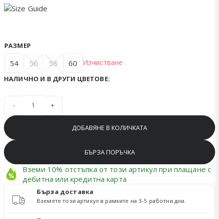
РАЗМЕР
Изчистване
54
56
58
60
НАЛИЧНО И В ДРУГИ ЦВЕТОВЕ:
количество за БЛУЗА ТЮЛ В КРАЛСКО СИНЬО
ДОБАВЯНЕ В КОЛИЧКАТА
БЪРЗА ПОРЪЧКА
Вземи 10% отстъпка от този артикул при плащане с
дебитна или кредитна карта
Бърза доставка
Вземете този артикул в рамките на 3-5 работни дни.