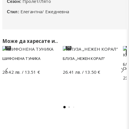
Пролет/Лято
Сезон:
Елегантна/ Ежедневна
Стил:
5
50
5
52
52
5
54
54
Може да харесате и..
5
56
56
6
ШИФОНЕНА ТУНИКА
БЛУЗА „НЕЖЕН КОРАЛ“
БЛ
СИ
26.42
лв.
/ 13.51 €
26.41
лв.
/ 13.50 €
23