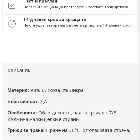
Тест и преглед
Ползвайте опцията да прегледате и тествате този артикул.
14-дневен срок за връщане
Не сте удовлетворени? Върнете артикула в 14-дневен срок.
ОПИСАНИЕ
98% Вискоза 2% Ликра
Материя:
ДА
Еластичност:
Обло деколте, паднал ръкав с 7/8
Особености:
дължина малки цепки в страни.
Пране на 30°C от опаковата страна.
Грижи за пране: