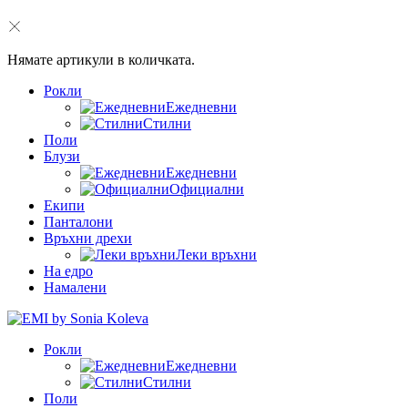
Нямате артикули в количката.
Рокли
Ежедневни
Стилни
Поли
Блузи
Ежедневни
Официални
Екипи
Панталони
Връхни дрехи
Леки връхни
На едро
Намалени
Рокли
Ежедневни
Стилни
Поли