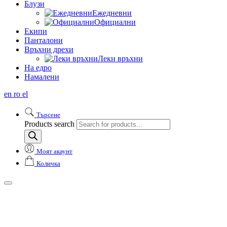
Блузи
Ежедневни
Официални
Екипи
Панталони
Връхни дрехи
Леки връхни
На едро
Намалени
en
ro
el
Търсене
Products search
Моят акаунт
Количка