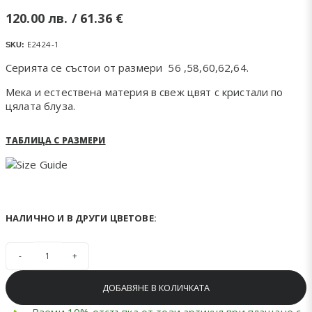
120.00
лв.
/ 61.36 €
Е2424-1
SKU:
Серията се състои от размери 56 ,58,60,62,64.
Мека и естествена материя в свеж цвят с кристали по
цялата блуза.
ТАБЛИЦА С РАЗМЕРИ
НАЛИЧНО И В ДРУГИ ЦВЕТОВЕ:
количество за ПАМУЧНА ТЕНИСКА С КАМЪЧЕТА В ПЕТРОЛ
ДОБАВЯНЕ В КОЛИЧКАТА
Вземи 10% отстъпка от този артикул при плащане с