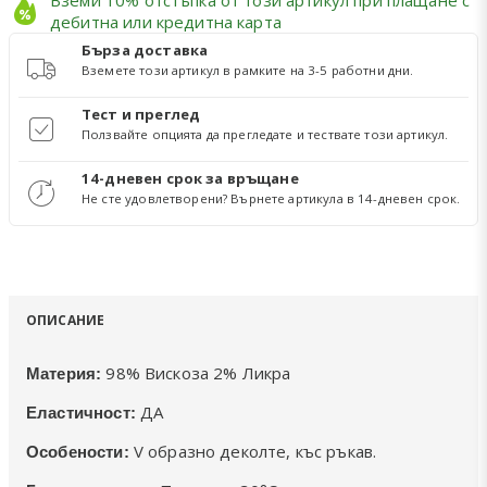
дебитна или кредитна карта
Бърза доставка
Вземете този артикул в рамките на 3-5 работни дни.
Тест и преглед
Ползвайте опцията да прегледате и тествате този артикул.
14-дневен срок за връщане
Не сте удовлетворени? Върнете артикула в 14-дневен срок.
ОПИСАНИЕ
98% Вискоза 2% Ликра
Материя:
ДА
Еластичност:
V образно деколте, къс ръкав.
Особености: