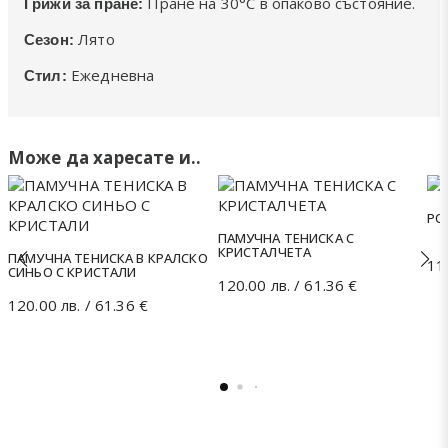
Пране на 30°C в опаково състояние.
Грижи за пране:
Лято
Сезон:
Ежедневна
Стил:
Може да харесате и..
РО
ПАМУЧНА ТЕНИСКА С
КРИСТАЛЧЕТА
ПАМУЧНА ТЕНИСКА В КРАЛСКО
11
СИНЬО С КРИСТАЛИ
120.00
лв.
/ 61.36 €
120.00
лв.
/ 61.36 €